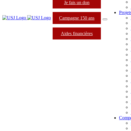
Je fais un don
Projet
Campagne 150 ans
Aides financières
Compé