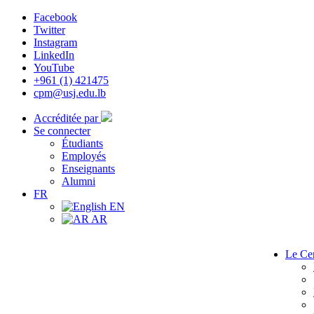
Facebook
Twitter
Instagram
LinkedIn
YouTube
+961 (1) 421475
cpm@usj.edu.lb
Accréditée par
Se connecter
Étudiants
Employés
Enseignants
Alumni
FR
EN
AR
Le Ce