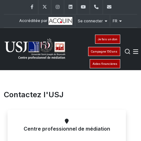
Facebook
Twitter
Instagram
LinkedIn
YouTube
+961 (1) 421475
cpm@usj.e
Accréditée par
Se connecter
FR
Je fais un don
Campagne 150 ans
Aides financières
Contactez l'USJ
Centre professionnel de médiation