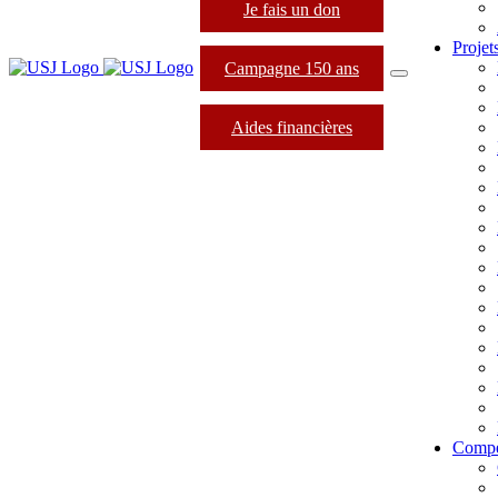
Je fais un don
Projet
Campagne 150 ans
Aides financières
Compé