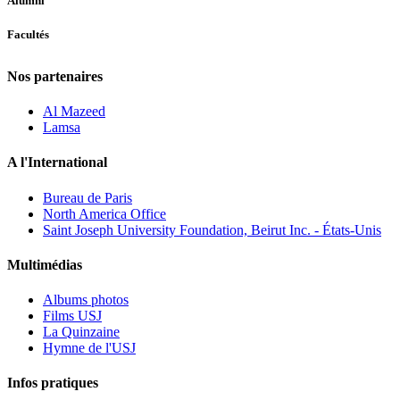
Alumni
Facultés
Nos partenaires
Al Mazeed
Lamsa
A l'International
Bureau de Paris
North America Office
Saint Joseph University Foundation, Beirut Inc. - États-Unis
Multimédias
Albums photos
Films USJ
La Quinzaine
Hymne de l'USJ
Infos pratiques