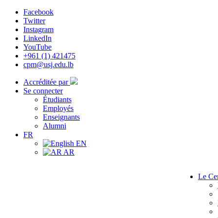
Facebook
Twitter
Instagram
LinkedIn
YouTube
+961 (1) 421475
cpm@usj.edu.lb
Accréditée par
Se connecter
Étudiants
Employés
Enseignants
Alumni
FR
EN
AR
Le Ce