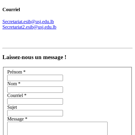
Courriel
Secretariat.esib@usj.edu.lb
Secretariat2.esib@usj.edu.lb
Laissez-nous un message !
Prénom *
Nom *
Courriel *
Sujet
Message *