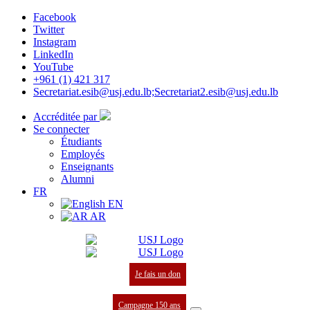
Facebook
Twitter
Instagram
LinkedIn
YouTube
+961 (1) 421 317
Secretariat.esib@usj.edu.lb;Secretariat2.esib@usj.edu.lb
Accréditée par
Se connecter
Étudiants
Employés
Enseignants
Alumni
FR
EN
AR
Je fais un don
Campagne 150 ans