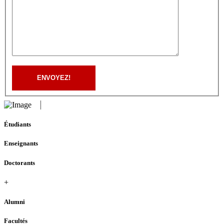
ENVOYEZ!
Étudiants
Enseignants
Doctorants
+
Alumni
Facultés