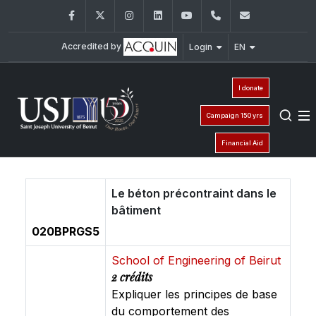
Facebook
Twitter
Instagram
LinkedIn
YouTube
+961 (1) 421 317
Secretaria
Accredited by
Login
EN
I donate
Campaign 150 yrs
Financial Aid
Le béton précontraint dans le
bâtiment
020BPRGS5
School of Engineering of Beirut
2 crédits
Expliquer les principes de base
du comportement des