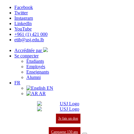
Facebook
Twitter
Instagram
LinkedIn
YouTube
+961 (1) 421 000
etib@usj.edu.lb
Accréditée par
Se connecter
Étudiants
Employés
Enseignants
Alumni
FR
EN
AR
Je fais un don
Campagne 150 ans