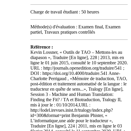
Charge de travail étudiant : 50 heures
Méthode(s) d'évaluation : Examen final, Examen
partiel, Travaux pratiques contrôlés
Référence :
Kevin Lossner, « Outils de TAO – Mettons-les au
diapason », Traduire [En ligne], 228 | 2013, mis en
ligne le 01 juin 2015, consulté le 10 septembre 2020.
URL : http://journals.openedition.org/traduire/541 ;
DOI : https://doi.org/10.4000/traduire.541 Anne-
Charlotte Perrigaud , «Mémoire de traduction, TAO,
post-édition et traitement automatisé de la langue : le
traducteur en quête de sens...», Tralogy [En ligne],
Session 3 - Machine and Human Translation:
Finding the Fit? / TA et Biotraduction, Tralogy II,
mis à jour le : 01/10/2014,URL :
http://lodel.irevues.inist.fr/tralogy/index.php?
id=300&format=print Benjamin Phister, «
L’informatique,une aide pour le traducteur »,
Traduire [En ligne], 224 | 2011, mis en ligne le 03