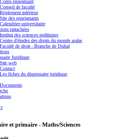
Corps enseignant
Conseil de faculté
Règlement intérieur
Site des enseignants
Calendrier universitaire
utions rattachées
Institut des sciences politiques
Centre d'études des droits du monde arabe
Faculté de droit - Branche de Dubaï
tions
saire Juridique
Site web
Contact
Les fiches du dispensaire juridique
Documents
rche
ations
ct
aire et primaire - Maths/Sciences
édit