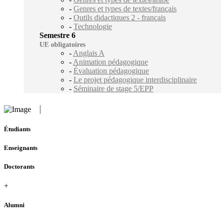
-
Genres et types de textes/français
-
Outils didactiques 2 - français
-
Technologie
Semestre 6
UE obligatoires
-
Anglais A
-
Animation pédagogique
-
Évaluation pédagogique
-
Le projet pédagogique interdisciplinaire
-
Séminaire de stage 5/EPP
Étudiants
Enseignants
Doctorants
+
Alumni