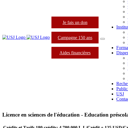
Je fais un don
Instit
Campagne 150 ans
Forma
Aides financières
Dispen
Reche
Public
USJ
Conta
Licence en sciences de l'éducation - Education préscol
Crédits et Tarifs
180 crédits: 4,780,000 L.L/Crédit + 125 USD/Cr