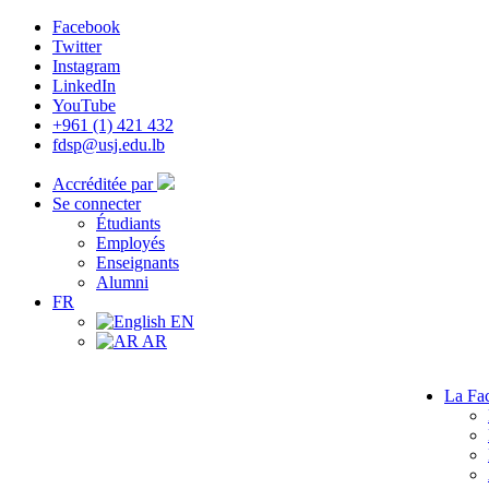
Facebook
Twitter
Instagram
LinkedIn
YouTube
+961 (1) 421 432
fdsp@usj.edu.lb
Accréditée par
Se connecter
Étudiants
Employés
Enseignants
Alumni
FR
EN
AR
La Fac