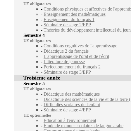
UE obligatoires
-
Conditions physiques et affectives de l'apprenti
-
Enseignement des mathématiques
-
Enseignement du français 1
-
Séminaire de stage 2/EPP
-
Théories du développement intellectuel du jeun
Semestre 4
UE obligatoires
-
Conditions cognitives de l'apprentissage
-
Didactique 2 du français
-
L'apprentissage de l'oral et de l'écrit
-
Littérature de jeunesse
-
Perfectionnement du français 2
-
Séminaire de stage 3/EPP
Troisième année
Semestre 5
UE obligatoires
-
Didactique des mathématiques
-
Didactique des sciences de la vie et de la terre
-
Difficultés scolaires de l'enfant
-
Séminaire de stage 4/EPP
UE optionnelles
-
Education à l'environnement
-
Étude de manuels scolaires de langue arabe
-
Genres et types de textes/arabe