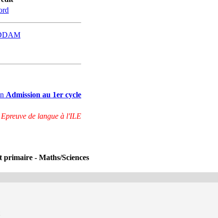
ord
ADDAM
ion
Admission au 1er cycle
Epreuve de langue à l'ILE
et primaire - Maths/Sciences