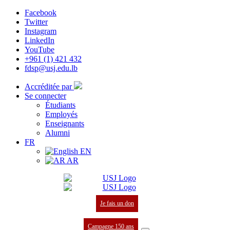
Facebook
Twitter
Instagram
LinkedIn
YouTube
+961 (1) 421 432
fdsp@usj.edu.lb
Accréditée par
Se connecter
Étudiants
Employés
Enseignants
Alumni
FR
EN
AR
Je fais un don
Campagne 150 ans