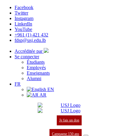
Facebook
Twitter
Instagram
LinkedIn
YouTube
+961 (1) 421 432
fdsp@usj.edu.lb
Accréditée par
Se connecter
Étudiants
Employés
Enseignants
Alumni
FR
EN
AR
Je fais un don
Campagne 150 ans