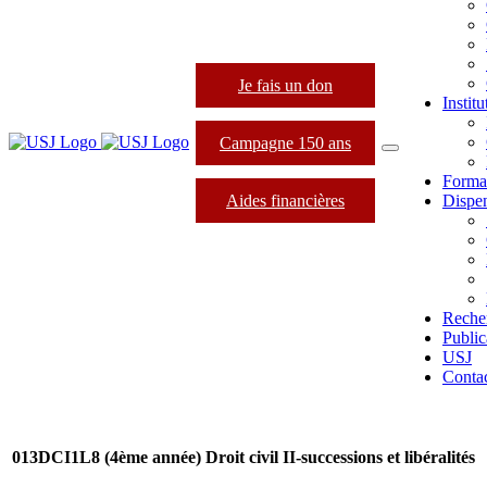
Je fais un don
Instit
Campagne 150 ans
Forma
Aides financières
Dispen
Reche
Public
USJ
Conta
013DCI1L8
(4ème année) Droit civil II-successions et libéralités