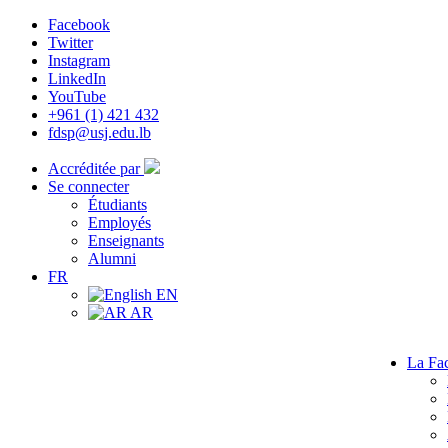
Facebook
Twitter
Instagram
LinkedIn
YouTube
+961 (1) 421 432
fdsp@usj.edu.lb
Accréditée par
Se connecter
Étudiants
Employés
Enseignants
Alumni
FR
EN
AR
La Fac