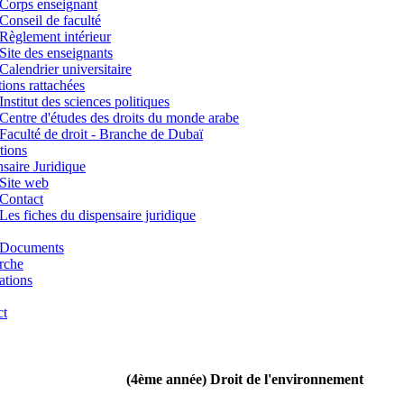
Corps enseignant
Conseil de faculté
Règlement intérieur
Site des enseignants
Calendrier universitaire
utions rattachées
Institut des sciences politiques
Centre d'études des droits du monde arabe
Faculté de droit - Branche de Dubaï
tions
saire Juridique
Site web
Contact
Les fiches du dispensaire juridique
Documents
rche
ations
ct
(4ème année) Droit de l'environnement