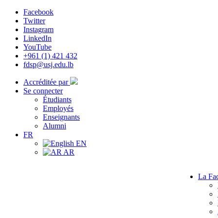
Facebook
Twitter
Instagram
LinkedIn
YouTube
+961 (1) 421 432
fdsp@usj.edu.lb
Accréditée par
Se connecter
Étudiants
Employés
Enseignants
Alumni
FR
EN
AR
La Fac