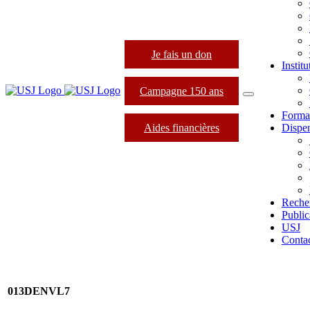
Je fais un don
Instit
Campagne 150 ans
Forma
Aides financières
Dispen
Reche
Public
USJ
Conta
013DENVL7