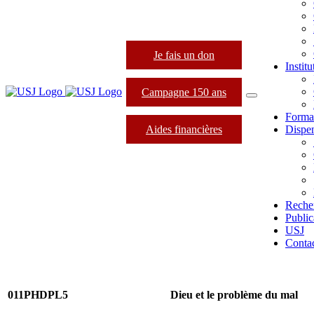
Je fais un don
Instit
Campagne 150 ans
Forma
Aides financières
Dispen
Reche
Public
USJ
Conta
011PHDPL5
Dieu et le problème du mal