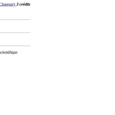
. Chagoury
3 crédits
scientifique