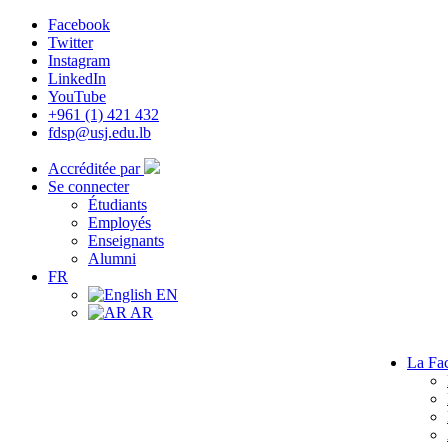
Facebook
Twitter
Instagram
LinkedIn
YouTube
+961 (1) 421 432
fdsp@usj.edu.lb
Accréditée par
Se connecter
Étudiants
Employés
Enseignants
Alumni
FR
EN
AR
La Fac