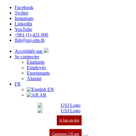
Facebook
Twitter
Instagram
LinkedIn
YouTube
+961 (1) 421 000
flsh@usj.edu.lb
Accréditée par
Se connecter
Étudiants
Employés
Enseignants
Alumni
FR
EN
AR
Je fais un don
Campagne 150 ans