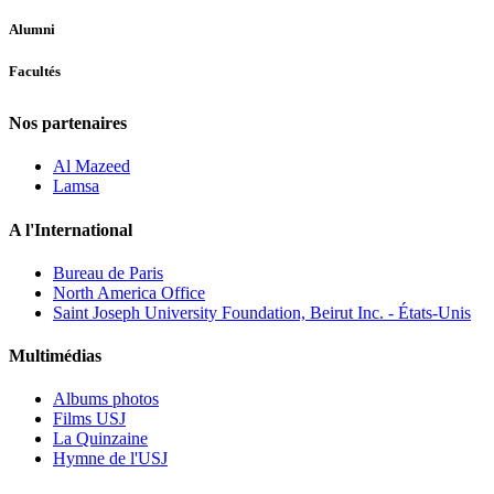
Alumni
Facultés
Nos partenaires
Al Mazeed
Lamsa
A l'International
Bureau de Paris
North America Office
Saint Joseph University Foundation, Beirut Inc. - États-Unis
Multimédias
Albums photos
Films USJ
La Quinzaine
Hymne de l'USJ