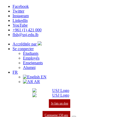
Facebook
Twitter
Instagram
LinkedIn
YouTube
+961 (1) 421 000
flsh@usj.edu.lb
Accréditée par
Se connecter
Étudiants
Employés
Enseignants
Alumni
FR
EN
AR
Je fais un don
Campagne 150 ans