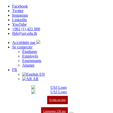
Facebook
Twitter
Instagram
LinkedIn
YouTube
+961 (1) 421 000
flsh@usj.edu.lb
Accréditée par
Se connecter
Étudiants
Employés
Enseignants
Alumni
FR
EN
AR
Je fais un don
Campagne 150 ans