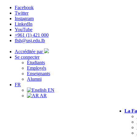
Facebook
Twitter
Instagram
LinkedIn
YouTube
+961 (1) 421 000
flsh@usj.edu.lb
Accréditée par
Se connecter
Étudiants
Employés
Enseignants
Alumni
FR
EN
AR
La Fa