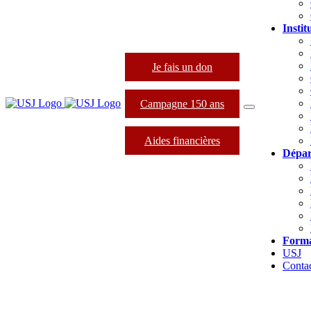
Instit
Je fais un don
Campagne 150 ans
Aides financières
Dépar
Forma
USJ
Conta