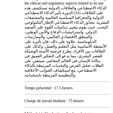
the ethical and regulatory aspects related to its use.
الذكاء الاصطناعي والعلاقات الدولية تستكشف هذه
الدورة تأثير الذكاء الاصطناعي (AI) على العلاقات
الدولية والجغرافيا السياسية العالمية والمجتمعات
البشرية. يتجاوز الذكاء الاصطناعي الإطار التكنولوجي
البحت، حيث يقوم بتغيير ديناميات القوة على الصعيد
الدولي، واستراتيجيات الدفاع والأمن الوطني،
والمنطق الاقتصادي العالمي، والممارسات
الدبلوماسية. علاوة على ذلك، فإن تأثيره على
الأنشطة الأساسية مثل التعليم والعمل، وكذلك على
العلاقات بين الأفراد، يطرح فرضية الأتمتة الوشيكة
للعصر البشري، مما يدعو إلى التفكير العميق في
مكانة الإنسان في العالم المعاصر. سيتعين على
الطلاب تحليل الفرص والتحديات المرتبطة بالذكاء
الاصطناعي، مع استكشاف الجوانب الأخلاقية
والتنظيمية المرتبطة باستخدامه.
Temps présentiel : 17.5 heures
Charge de travail étudiant : 75 heures