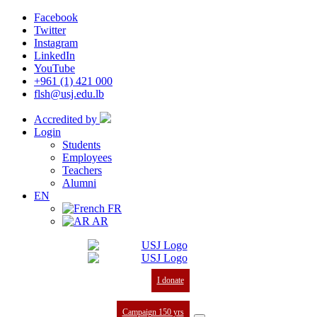
Facebook
Twitter
Instagram
LinkedIn
YouTube
+961 (1) 421 000
flsh@usj.edu.lb
Accredited by
Login
Students
Employees
Teachers
Alumni
EN
FR
AR
I donate
Campaign 150 yrs