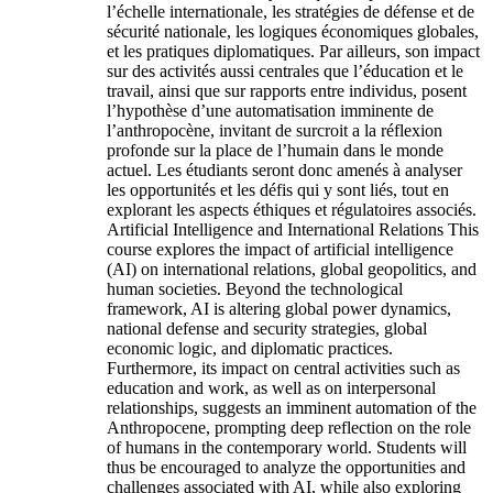
l’échelle internationale, les stratégies de défense et de
sécurité nationale, les logiques économiques globales,
et les pratiques diplomatiques. Par ailleurs, son impact
sur des activités aussi centrales que l’éducation et le
travail, ainsi que sur rapports entre individus, posent
l’hypothèse d’une automatisation imminente de
l’anthropocène, invitant de surcroit a la réflexion
profonde sur la place de l’humain dans le monde
actuel. Les étudiants seront donc amenés à analyser
les opportunités et les défis qui y sont liés, tout en
explorant les aspects éthiques et régulatoires associés.
Artificial Intelligence and International Relations This
course explores the impact of artificial intelligence
(AI) on international relations, global geopolitics, and
human societies. Beyond the technological
framework, AI is altering global power dynamics,
national defense and security strategies, global
economic logic, and diplomatic practices.
Furthermore, its impact on central activities such as
education and work, as well as on interpersonal
relationships, suggests an imminent automation of the
Anthropocene, prompting deep reflection on the role
of humans in the contemporary world. Students will
thus be encouraged to analyze the opportunities and
challenges associated with AI, while also exploring