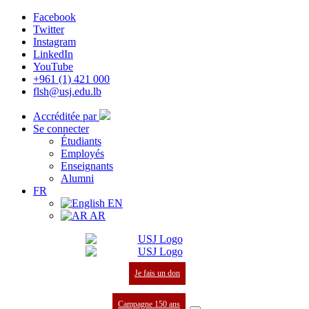
Facebook
Twitter
Instagram
LinkedIn
YouTube
+961 (1) 421 000
flsh@usj.edu.lb
Accréditée par
Se connecter
Étudiants
Employés
Enseignants
Alumni
FR
EN
AR
Je fais un don
Campagne 150 ans