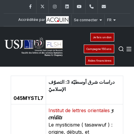
Facebook
Twitter
Instagram
LinkedIn
YouTube
+961 (1) 421 000
flsh@usj.e
Accréditée par
Se connecter
FR
Je fais un don
Campagne 150 ans
Aides financières
دراسات شرق أوسطيّة 3: التصوّف
الإسلاميّ
045MYSTL7
3
Institut de lettres orientales
crédits
Le mysticisme ( tasawwuf ) :
origine, débuts, et