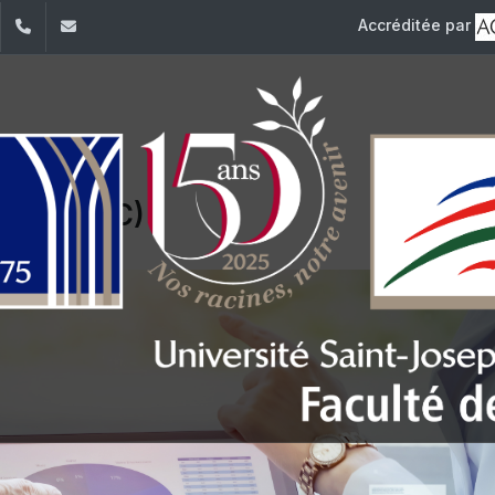
Accréditée par
dIn
YouTube
+961 (1) 421 235
fm@usj.edu.lb
ique (CRC)