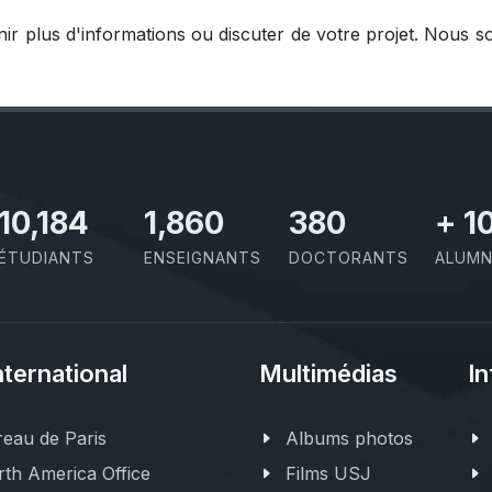
nir plus d'informations ou discuter de votre projet. Nous
11,727
2,142
437
+
1
ÉTUDIANTS
ENSEIGNANTS
DOCTORANTS
ALUMN
nternational
Multimédias
In
eau de Paris
Albums photos
th America Office
Films USJ