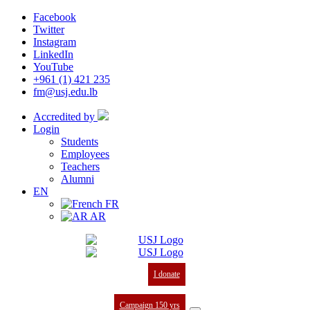
Facebook
Twitter
Instagram
LinkedIn
YouTube
+961 (1) 421 235
fm@usj.edu.lb
Accredited by
Login
Students
Employees
Teachers
Alumni
EN
FR
AR
I donate
Campaign 150 yrs