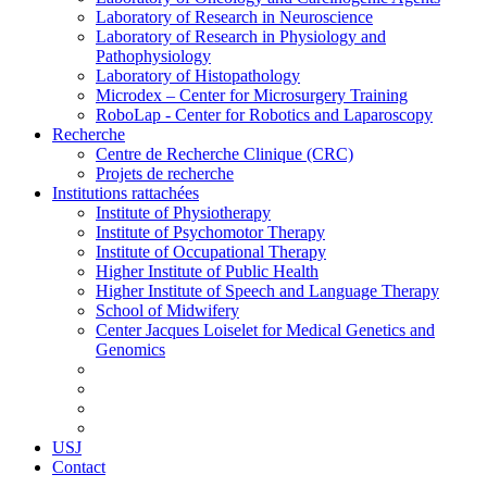
Laboratory of Research in Neuroscience
Laboratory of Research in Physiology and
Pathophysiology
Laboratory of Histopathology
Microdex – Center for Microsurgery Training
RoboLap - Center for Robotics and Laparoscopy
Recherche
Centre de Recherche Clinique (CRC)
Projets de recherche
Institutions rattachées
Institute of Physiotherapy
Institute of Psychomotor Therapy
Institute of Occupational Therapy
Higher Institute of Public Health
Higher Institute of Speech and Language Therapy
School of Midwifery
Center Jacques Loiselet for Medical Genetics and
Genomics
USJ
Contact