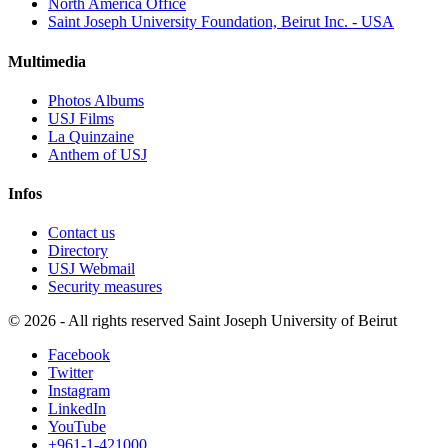
North America Office
Saint Joseph University Foundation, Beirut Inc. - USA
Multimedia
Photos Albums
USJ Films
La Quinzaine
Anthem of USJ
Infos
Contact us
Directory
USJ Webmail
Security measures
©
2026 - All rights reserved Saint Joseph University of Beirut
Facebook
Twitter
Instagram
LinkedIn
YouTube
+961-1-421000