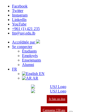
Facebook
Twitter
Instagram
LinkedIn
YouTube
+961 (1) 421 235
fm@usj.edu.lb
Accréditée par
Se connecter
Étudiants
Employés
Enseignants
Alumni
FR
EN
AR
Je fais un don
Campagne 150 ans