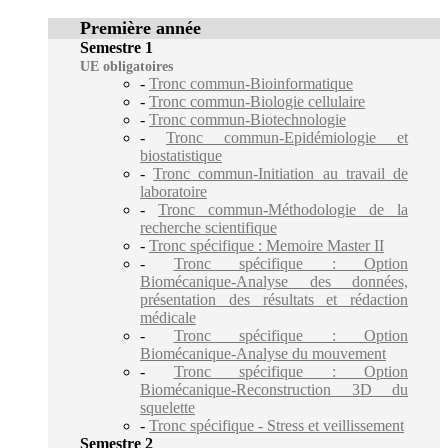
Première année
Semestre 1
UE obligatoires
-
Tronc commun-Bioinformatique
-
Tronc commun-Biologie cellulaire
-
Tronc commun-Biotechnologie
-
Tronc commun-Epidémiologie et
biostatistique
-
Tronc commun-Initiation au travail de
laboratoire
-
Tronc commun-Méthodologie de la
recherche scientifique
-
Tronc spécifique : Memoire Master II
-
Tronc spécifique : Option
Biomécanique-Analyse des données,
présentation des résultats et rédaction
médicale
-
Tronc spécifique : Option
Biomécanique-Analyse du mouvement
-
Tronc spécifique : Option
Biomécanique-Reconstruction 3D du
squelette
-
Tronc spécifique - Stress et veillissement
Semestre 2