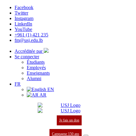
Facebook
Twitter
Instagram
LinkedIn
YouTube
+961 (1) 421 235
fm@usj.edu.lb
Accréditée par
Se connecter
Étudiants
Employés
Enseignants
Alumni
FR
EN
AR
Je fais un don
Campagne 150 ans