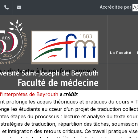
Accréditée par
dIn
YouTube
+961 (1) 421 235
fm@usj.edu.lb
La Faculté
e : du texte à la performance 2
2 crédits
d'interprètes de Beyrouth
t prolonge les acquis théoriques et pratiques du cours « Tra
nge les étudiants au cœur d’un projet de traduction collecti
ntes étapes du processus : lecture et analyse du texte sour
 stratégies de traduction, répartition des tâches, soumissi
 et intégration des retours critiques. Ce travail pratique vise