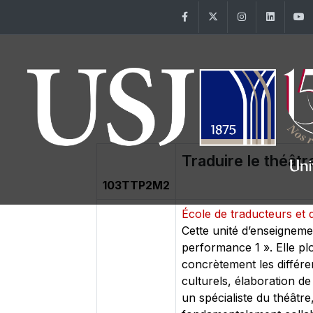
Facebook
Twitter
Instagram
Linke
Traduire le théâtr
103TTP2M2
École de traducteurs et 
Cette unité d’enseignemen
performance 1 ». Elle plo
concrètement les différe
culturels, élaboration de
un spécialiste du théâtre,