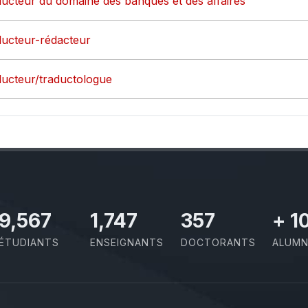
aducteur du domaine des banques et des affaires
aducteur-rédacteur
aducteur/traductologue
10,801
1,973
403
+
1
ÉTUDIANTS
ENSEIGNANTS
DOCTORANTS
ALUMN