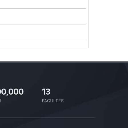
00,000
13
I
FACULTÉS