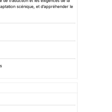
te de traduction et les exigences de la
adaptation scénique, et d’appréhender le
és