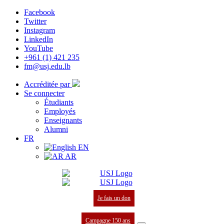
Facebook
Twitter
Instagram
LinkedIn
YouTube
+961 (1) 421 235
fm@usj.edu.lb
Accréditée par
Se connecter
Étudiants
Employés
Enseignants
Alumni
FR
EN
AR
Je fais un don
Campagne 150 ans