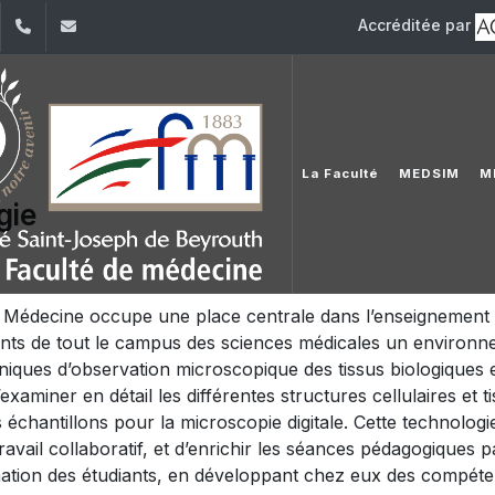
Accréditée par
dIn
YouTube
+961 (1) 421 235
fm@usj.edu.lb
La Faculté
MEDSIM
M
gie
de Médecine occupe une place centrale dans l’enseignement de
iants de tout le campus des sciences médicales un environn
hniques d’observation microscopique des tissus biologiques 
examiner en détail les différentes structures cellulaires et 
s échantillons pour la microscopie digitale. Cette technolog
avail collaboratif, et d’enrichir les séances pédagogiques p
mation des étudiants, en développant chez eux des compéte