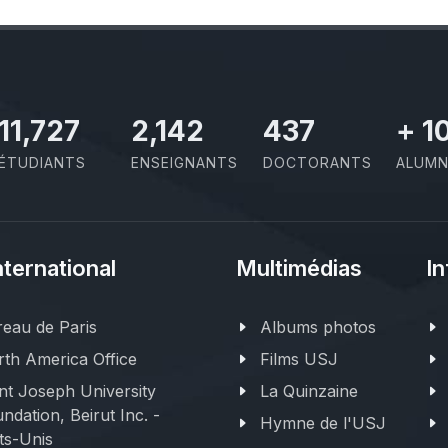
11,727
2,142
437
+
1
ÉTUDIANTS
ENSEIGNANTS
DOCTORANTS
ALUMN
nternational
Multimédias
In
eau de Paris
Albums photos
th America Office
Films USJ
nt Joseph University
La Quinzaine
ndation, Beirut Inc. -
Hymne de l'USJ
ts-Unis