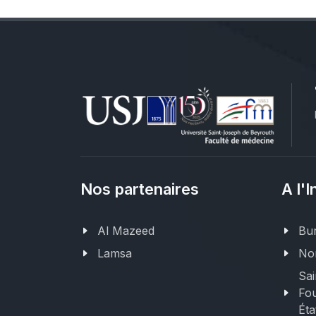
Nos partenaires
A l'I
Al Mazeed
Bur
Lamsa
Nor
Sai
Fou
Éta