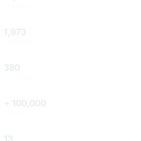
ÉTUDIANTS
2,086
ENSEIGNANTS
403
DOCTORANTS
+
100,000
ALUMNI
13