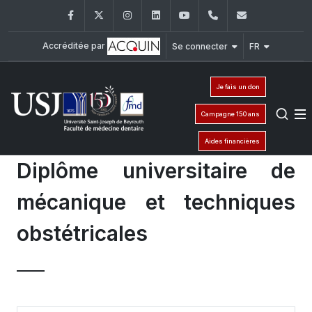
Facebook
Twitter
Instagram
LinkedIn
YouTube
+961 (1) 421 280
fmd@usj.e
Accréditée par
Se connecter
FR
Je fais un don
Campagne 150 ans
Aides financières
Diplôme universitaire de
mécanique et techniques
obstétricales