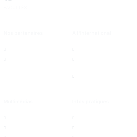
FACULTÉS
Nos partenaires
A l'International
Al Mazeed
Bureau de Paris
Lamsa
North America Office
Saint Joseph
University Foundation,
Beirut Inc. - États-Unis
Multimédias
Infos pratiques
Albums photos
Contactez-nous
Films USJ
Annuaire USJ