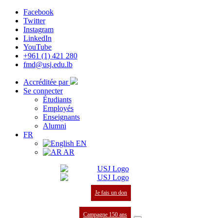
Facebook
Twitter
Instagram
LinkedIn
YouTube
+961 (1) 421 280
fmd@usj.edu.lb
Accréditée par
Se connecter
Étudiants
Employés
Enseignants
Alumni
FR
EN
AR
Je fais un don
Campagne 150 ans