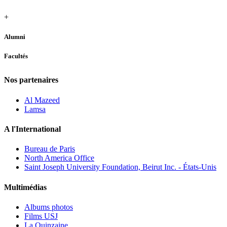
+
Alumni
Facultés
Nos partenaires
Al Mazeed
Lamsa
A l'International
Bureau de Paris
North America Office
Saint Joseph University Foundation, Beirut Inc. - États-Unis
Multimédias
Albums photos
Films USJ
La Quinzaine