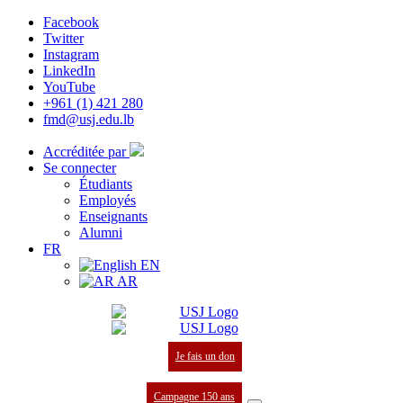
Facebook
Twitter
Instagram
LinkedIn
YouTube
+961 (1) 421 280
fmd@usj.edu.lb
Accréditée par
Se connecter
Étudiants
Employés
Enseignants
Alumni
FR
EN
AR
Je fais un don
Campagne 150 ans