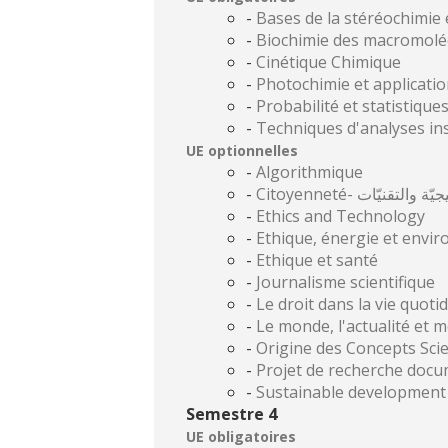
-
Bases de la stéréochimie
-
Biochimie des macromolé
-
Cinétique Chimique
-
Photochimie et applicati
-
Probabilité et statistique
-
Techniques d'analyses in
UE optionnelles
-
Algorithmique
-
Citoyenneté- تقنيّات
-
Ethics and Technology
-
Ethique, énergie et envi
-
Ethique et santé
-
Journalisme scientifique
-
-
Le monde, l'actualité et m
-
Origine des Concepts Scie
-
Projet de recherche docu
-
Semestre 4
UE obligatoires