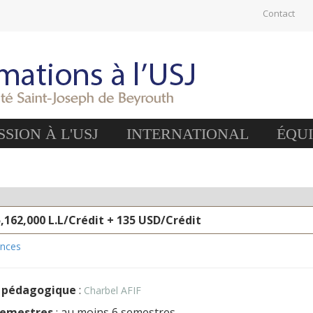
Contact
SION À L'USJ
INTERNATIONAL
ÉQU
5,162,000 L.L/Crédit + 135 USD/Crédit
ences
 pédagogique
:
Charbel AFIF
semestres
: au moins 6 semestres