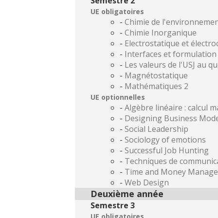
Semestre 2
UE obligatoires
-
Chimie de l'environneme
-
Chimie Inorganique
-
Electrostatique et électro
-
Interfaces et formulation
-
Les valeurs de l'USJ au qu
-
Magnétostatique
-
Mathématiques 2
UE optionnelles
-
Algèbre linéaire : calcul ma
-
Designing Business Mode
-
Social Leadership
-
Sociology of emotions
-
Successful Job Hunting
-
Techniques de communicat
-
Time and Money Manag
-
Web Design
Deuxième année
Semestre 3
UE obligatoires