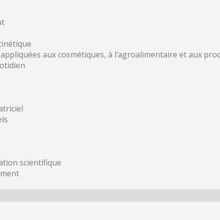
nt
cinétique
 appliquées aux cosmétiques, à l’agroalimentaire et aux pro
otidien
triciel
ls
ion scientifique
ement