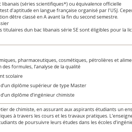
libanais (séries scientifiques*) ou équivalence officielle
test d'aptitude en langue française organisé par l'USJ. Cepe
ion dêtre classé en A avant la fin du second semestre.
sier
 titulaires dun bac libanais série SE sont éligibles pour la l
imiques, pharmaceutiques, cosmétiques, pétrolières et alime
 des formules, l’analyse de la qualité
t scolaire
 d’un diplôme supérieur de type Master
 d’un diplôme d’ingénieur chimiste
ier de chimiste, en assurant aux aspirants étudiants un en
ques à travers les cours et les travaux pratiques. L’enseigne
udiants de poursuivre leurs études dans les écoles d’ingéni