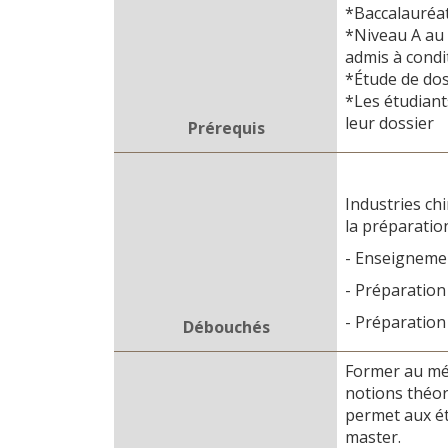
*Baccalauréat 
*Niveau A au 
admis à condit
*Étude de dos
*Les étudiants
leur dossier
Prérequis
Industries ch
la préparation
- Enseignemen
- Préparation
- Préparation
Débouchés
Former au mét
notions théori
permet aux ét
master.