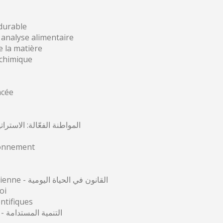
 durable
 analyse alimentaire
e la matière
 chimique
ncée
المواطنة الفعّالة: الاستراتيجيّة وال
ronnement
Le droit dans la vie quotidienne - القانون في الحياة اليومية
oi
ntifiques
Sustainable development - التنمية المستدامة