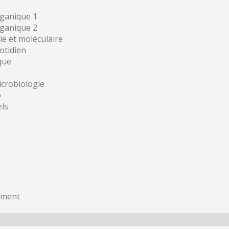
ganique 1
ganique 2
e et moléculaire
otidien
que
icrobiologie
b
ls
ement