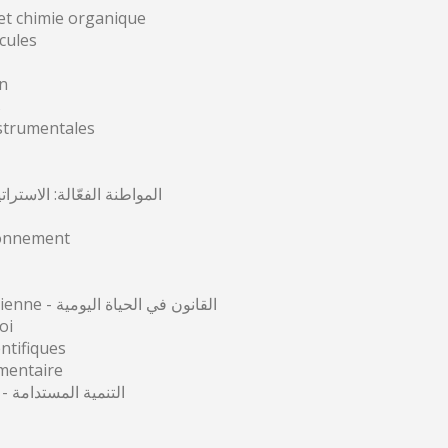
 et chimie organique
cules
on
s
strumentales
المواطنة الفعّالة: الاستراتيجيّة وال
ronnement
Le droit dans la vie quotidienne - القانون في الحياة اليومية
oi
ntifiques
mentaire
Sustainable development - التنمية المستدامة