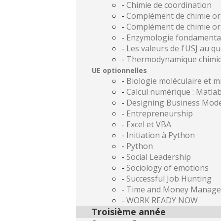
-
Chimie de coordination
-
Complément de chimie or
-
Complément de chimie or
-
Enzymologie fondamental
-
Les valeurs de l'USJ au qu
-
Thermodynamique chimi
UE optionnelles
-
Biologie moléculaire et m
-
Calcul numérique : Matla
-
Designing Business Mode
-
Entrepreneurship
-
Excel et VBA
-
Initiation à Python
-
Python
-
Social Leadership
-
Sociology of emotions
-
Successful Job Hunting
-
Time and Money Manag
-
WORK READY NOW
Troisième année