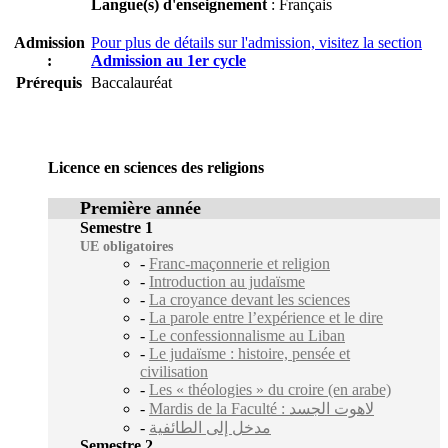
Langue(s) d'enseignement
: Français
Admission
Pour plus de détails sur l'admission, visitez la section
:
Admission au 1er cycle
Prérequis
Baccalauréat
Licence en sciences des religions
Première année
Semestre 1
UE obligatoires
-
Franc-maçonnerie et religion
-
Introduction au judaïsme
-
La croyance devant les sciences
-
La parole entre l’expérience et le dire
-
Le confessionnalisme au Liban
-
Le judaïsme : histoire, pensée et
civilisation
-
Les « théologies » du croire (en arabe)
-
Mardis de la Faculté : لاهوت الجسد
-
مدخل إلى الطائفية
Semestre 2