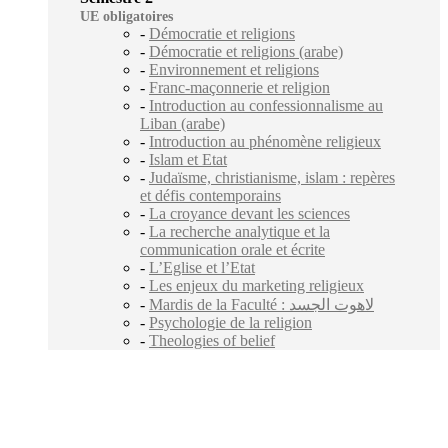
UE obligatoires
-
Démocratie et religions
-
Démocratie et religions (arabe)
-
Environnement et religions
-
Franc-maçonnerie et religion
-
Introduction au confessionnalisme au
Liban (arabe)
-
Introduction au phénomène religieux
-
Islam et Etat
-
Judaïsme, christianisme, islam : repères
et défis contemporains
-
La croyance devant les sciences
-
La recherche analytique et la
communication orale et écrite
-
L’Eglise et l’Etat
-
Les enjeux du marketing religieux
-
Mardis de la Faculté : لاهوت الجسد
-
Psychologie de la religion
-
Theologies of belief