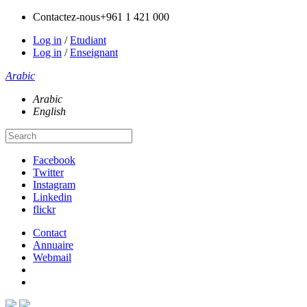
Contactez-nous
+961 1 421 000
Log in
/
Etudiant
Log in
/
Enseignant
Arabic
Arabic
English
Facebook
Twitter
Instagram
Linkedin
flickr
Contact
Annuaire
Webmail