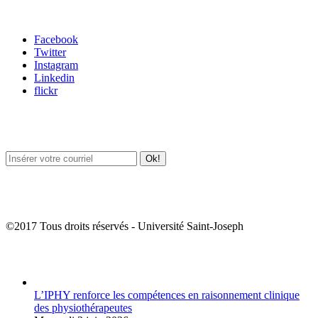
Carrefour des médias sociaux
Facebook
Twitter
Instagram
Linkedin
flickr
Newsletter / USJ Culture
Newsletter / USJ Nouvelles
©2017 Tous droits réservés - Université Saint-Joseph
Album Photos
L’IPHY renforce les compétences en raisonnement clinique
des physiothérapeutes