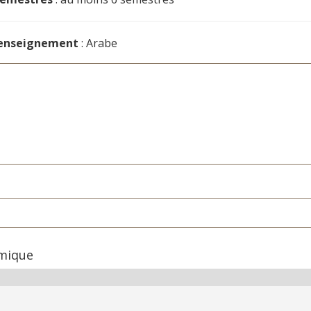
'enseignement
: Arabe
amique