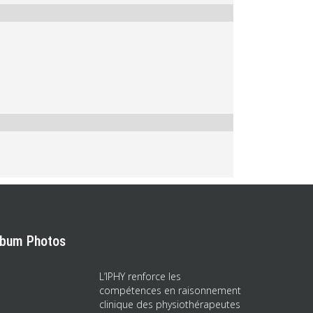
lbum Photos
L’IPHY renforce les
compétences en raisonnement
clinique des physiothérapeutes