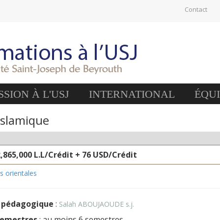
Contact
SION À L'USJ
INTERNATIONAL
ÉQU
islamique
2,865,000 L.L/Crédit + 76 USD/Crédit
es orientales
 pédagogique
:
Salah ABOUJAOUDE s.j.
semestres
: au moins 6 semestres