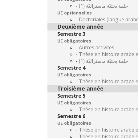
-
حلقة بحثيّة ماستراليّة (1)
UE optionnelles
-
Doctoriales (langue arab
Deuxième année
Semestre 3
UE obligatoires
-
Autres activités
-
Thèse en histoire arabe e
-
حلقة بحثيّة ماستراليّة (1)
Semestre 4
UE obligatoires
-
Thèse en histoire arabe e
Troisième année
Semestre 5
UE obligatoires
-
Thèse en histoire arabe e
Semestre 6
UE obligatoires
-
Thèse en histoire arabe e
-
Thèse en histoire arabe e