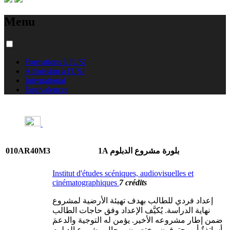
Menu
Formations à l'USJ
Admission à l'USJ
International
Équivalences
010AR40M3
1A بلورة مشروع الدبلوم
Institut d'études scéniques, audiovisuelles et
cinématographiques
7 crédits
إعداد فردي للطالب بهدف تهيئة الأرضية لمشروع
نهاية الدراسة. يُكيَّف الإعداد وفق حاجات الطالب
ضمن إطار مشروعه الأخير. يؤمن له التوجيهَ والدعمَ
أساتذةٌ أو محترفون مختصون بمجال مشروع الدبلوم