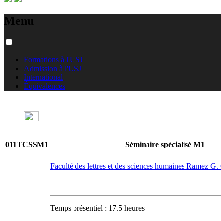
Menu
Formations à l'USJ
Admission à l'USJ
International
Équivalences
011TCSSM1
Séminaire spécialisé M1
Faculté des lettres et des sciences humaines Ramez G
-
Temps présentiel : 17.5 heures