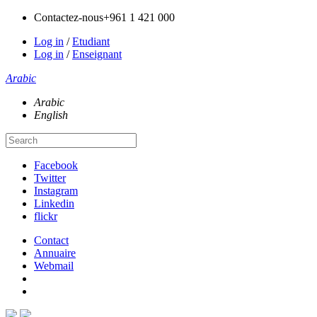
Contactez-nous
+961 1 421 000
Log in
/
Etudiant
Log in
/
Enseignant
Arabic
Arabic
English
Facebook
Twitter
Instagram
Linkedin
flickr
Contact
Annuaire
Webmail