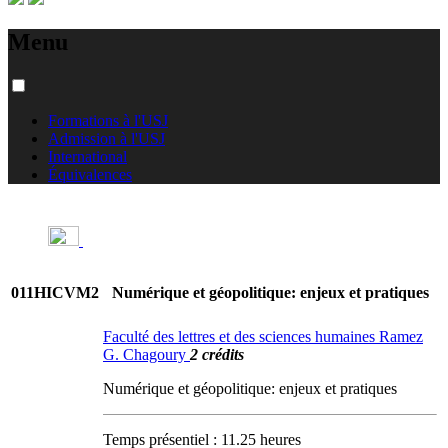
Menu
Formations à l'USJ
Admission à l'USJ
International
Équivalences
011HICVM2
Numérique et géopolitique: enjeux et pratiques
Faculté des lettres et des sciences humaines Ramez
G. Chagoury
2 crédits
Numérique et géopolitique: enjeux et pratiques
Temps présentiel : 11.25 heures