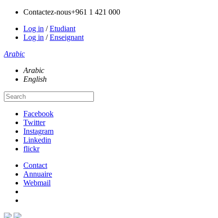
Contactez-nous
+961 1 421 000
Log in
/
Etudiant
Log in
/
Enseignant
Arabic
Arabic
English
Facebook
Twitter
Instagram
Linkedin
flickr
Contact
Annuaire
Webmail