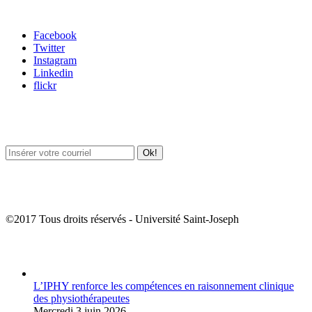
Carrefour des médias sociaux
Facebook
Twitter
Instagram
Linkedin
flickr
Newsletter / USJ Culture
Newsletter / USJ Nouvelles
©2017 Tous droits réservés - Université Saint-Joseph
Album Photos
L’IPHY renforce les compétences en raisonnement clinique
des physiothérapeutes
Mercredi 3 juin 2026