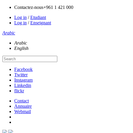
Contactez-nous
+961 1 421 000
Log in
/
Etudiant
Log in
/
Enseignant
Arabic
Arabic
English
Facebook
Twitter
Instagram
Linkedin
flickr
Contact
Annuaire
Webmail