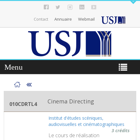
Contact
Annuaire
Webmail
Menu
Cinema Directing
010CDRTL4
Institut d'études scéniques,
audiovisuelles et cinématographiques
3 crédits
Le cours de réalisation