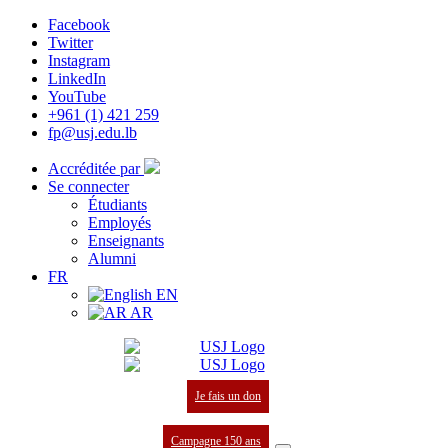
Facebook
Twitter
Instagram
LinkedIn
YouTube
+961 (1) 421 259
fp@usj.edu.lb
Accréditée par
Se connecter
Étudiants
Employés
Enseignants
Alumni
FR
EN
AR
Je fais un don
Campagne 150 ans