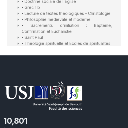
-
Doctrine sociale de l'Eglise
-
Grec 1 b
-
Lecture de textes théologiques - Christologie
-
Philosophie médiévale et moderne
-
Sacrements d'initiation : Baptême,
Confirmation et Eucharistie.
-
Saint Paul
-
Théologie spirituelle et Ecoles de spiritualités
11,727