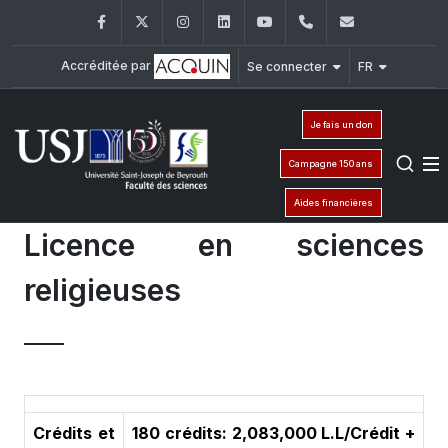
Facebook
Twitter
Instagram
LinkedIn
YouTube
+961 (1) 421 368
fs@usj.edu
Accréditée par
Se connecter
FR
Je fais un don
Campagne 150 ans
Aides financières
Licence en sciences
religieuses
Crédits et
180 crédits: 2,083,000 L.L/Crédit +