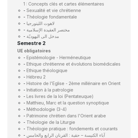
1 : Concepts clés et cartes élémentaires
-
Sexualité et vie chrétienne
-
Théologie fondamentale
-
لاهوت الليتورجيا
-
مختصر العقيدة الإسلامية
-
مدخل الى اليهوديّة
Semestre 2
UE obligatoires
-
Epistémologie - Herméneutique
-
Ethique chrétienne et évolutions biomédicales
-
Ethique théologique
-
Hébreu 2
-
Histoire de l'Eglise - 2ème millénaire en Orient
-
Initiation à la patrologie
-
Les livres de la loi (Pentateuque)
-
Matthieu, Marc et la question synoptique
-
Méthodologie (3-4)
-
Patrimoine chrétien dans l'Orient arabe
-
Théologie de la Liturgie
-
Théologie pratique : fondements et courants
-
آباء الكنيسة – حقبة : القرنان الرابع والخامس