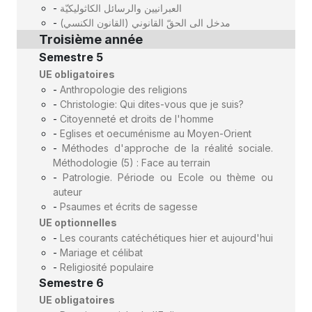
-
العبرانيين والرسائل الكاثوليكيّة
-
مدخل الى الحقّ القانوني (القانون الكنسي)
Troisième année
Semestre 5
UE obligatoires
-
Anthropologie des religions
-
Christologie: Qui dites-vous que je suis?
-
Citoyenneté et droits de l'homme
-
Eglises et oecuménisme au Moyen-Orient
-
Méthodes d'approche de la réalité sociale.
Méthodologie (5) : Face au terrain
-
Patrologie. Période ou Ecole ou thème ou
auteur
-
Psaumes et écrits de sagesse
UE optionnelles
-
Les courants catéchétiques hier et aujourd'hui
-
Mariage et célibat
-
Religiosité populaire
Semestre 6
UE obligatoires