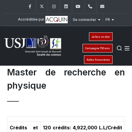
Facebook
Twitter
Instagram
LinkedIn
YouTube
+961 (1) 421 368
fs@usj.edu
Accréditée par
Se connecter
FR
Je fais un don
Campagne 150 ans
Aides financières
Master de recherche en
physique
Crédits et
120 crédits: 4,922,000 L.L/Crédit