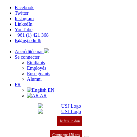
Facebook
Twitter
Instagram
LinkedIn
YouTube
+961 (1) 421 368
fs@usj.edu.lb
Accréditée par
Se connecter
Étudiants
Employés
Enseignants
Alumni
FR
EN
AR
Je fais un don
Campagne 150 ans