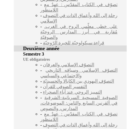
-
تصوّف في الكتاب المقدّس : عهدٌ مع
اللامنظور
-
رحلة إلى الله وأعماق الذات في التصوف
الإسلامي
-
على خطى معلّمي الروح في الغرب.
مُقاربة في أبرز المدارس الروحيّة
والصوفيّة
-
قراءة سيكولوجيّة للخبرة الرّوحيّة
Deuxième année
Semestre 3
UE obligatoires
-
التصوّف الإسلامي والعرفان
-
التصوّف الإسلامي وسياقه التاريخي
والاجتماعي والسياسي
-
التصوّف اليهودي بين الكابالا والحسيديّة
-
التفسير الصوفي للقرآن
-
التمييز الروحي عند آباء الصحراء
-
الصوفية المسيحية السريانية–الشرقية
في القرنين السابع والثامن: الموضوعات،
المدارس، والنصوص
-
تصوّف في الكتاب المقدّس : عهدٌ مع
اللامنظور
-
رحلة إلى الله وأعماق الذات في التصوف