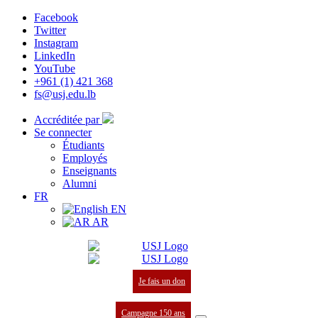
Facebook
Twitter
Instagram
LinkedIn
YouTube
+961 (1) 421 368
fs@usj.edu.lb
Accréditée par
Se connecter
Étudiants
Employés
Enseignants
Alumni
FR
EN
AR
Je fais un don
Campagne 150 ans