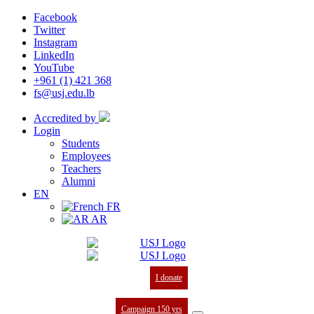
Facebook
Twitter
Instagram
LinkedIn
YouTube
+961 (1) 421 368
fs@usj.edu.lb
Accredited by
Login
Students
Employees
Teachers
Alumni
EN
FR
AR
I donate
Campaign 150 yrs