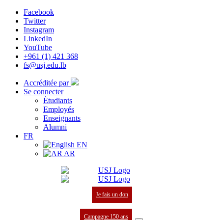
Facebook
Twitter
Instagram
LinkedIn
YouTube
+961 (1) 421 368
fs@usj.edu.lb
Accréditée par
Se connecter
Étudiants
Employés
Enseignants
Alumni
FR
EN
AR
Je fais un don
Campagne 150 ans