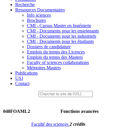
Recherche
Ressources Documentaires
Info sciences
Brochures
CMI - Cursus Master en Ingénierie
CMI - Documents pour les enseignants
CMI - Documents pour les industriels
CMI - Documents pour les étudiants
Dossiers de candidature
Emplois du temps des Licences
Emplois du temps des Masters
Faculty of sciences collaborations
Mémoires Masters
Publications
USJ
Contact
048FOAML2
Fonctions avancées
Faculté des sciences
2 crédits