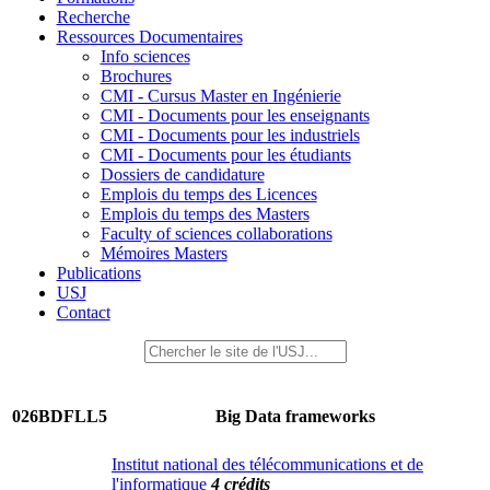
Recherche
Ressources Documentaires
Info sciences
Brochures
CMI - Cursus Master en Ingénierie
CMI - Documents pour les enseignants
CMI - Documents pour les industriels
CMI - Documents pour les étudiants
Dossiers de candidature
Emplois du temps des Licences
Emplois du temps des Masters
Faculty of sciences collaborations
Mémoires Masters
Publications
USJ
Contact
026BDFLL5
Big Data frameworks
Institut national des télécommunications et de
l'informatique
4 crédits