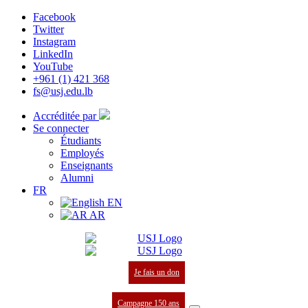
Facebook
Twitter
Instagram
LinkedIn
YouTube
+961 (1) 421 368
fs@usj.edu.lb
Accréditée par
Se connecter
Étudiants
Employés
Enseignants
Alumni
FR
EN
AR
Je fais un don
Campagne 150 ans