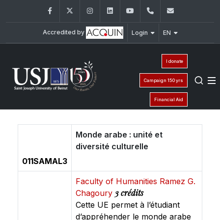
Facebook
Twitter
Instagram
LinkedIn
YouTube
+961 (1) 421 368
fs@usj.edu
Accredited by
Login
EN
I donate
Campaign 150 yrs
Financial Aid
Monde arabe : unité et
diversité culturelle
011SAMAL3
Faculty of Humanities Ramez G.
3 crédits
Chagoury
Cette UE permet à l’étudiant
d’appréhender le monde arabe