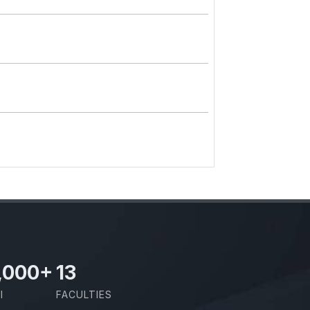
,000
+
13
I
FACULTIES