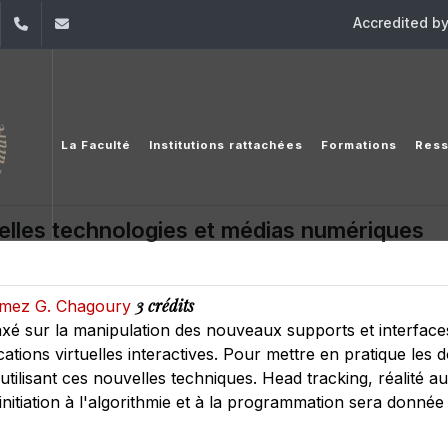
Accredited b
dIn
YouTube
+961 (1) 421 644
fse@usj.edu.lb
La Faculté
Institutions rattachées
Formations
Ress
velles technologies et médias numériques
3 crédits
Ramez G. Chagoury
xé sur la manipulation des nouveaux supports et interfaces
cations virtuelles interactives. Pour mettre en pratique les
o utilisant ces nouvelles techniques. Head tracking, réalit
initiation à l'algorithmie et à la programmation sera donné