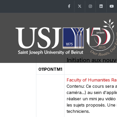
Facebook
Twitter
Instagram
Linke
Initiation aux nou
011PONTM1
Faculty of Humanities 
Contenu: Ce cours sera a
caméra...) au sein d'appli
réaliser un mini jeu vidé
les sujets proposés. Une 
techniciens.