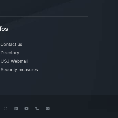
fos
Contact us
Directory
USJ Webmail
Security measures
book
Twitter
Instagram
LinkedIn
YouTube
+961-1-421000
info@usj.edu.lb