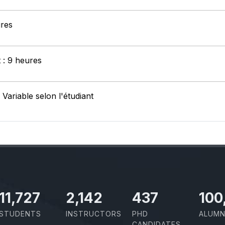
ures
t : 9 heures
 Variable selon l'étudiant
11,727
2,142
437
100
STUDENTS
INSTRUCTORS
PHD
ALUMN
CANDIDATES