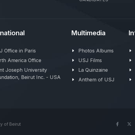
rnational
Multimedia
In
 Office in Paris
Photos Albums
th America Office
USJ Films
nt Joseph University
La Quinzaine
ndation, Beirut Inc. - USA
Anthem of USJ
y of Beirut
Face