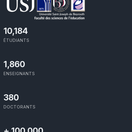
11,418
ÉTUDIANTS
2,086
ENSEIGNANTS
426
DOCTORANTS
+
100,000