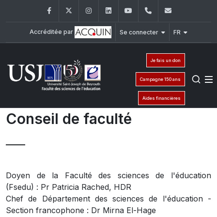
Facebook
Twitter
Instagram
LinkedIn
YouTube
+961 (1) 421 579
fsedu@usj.
Accréditée par
Se connecter
FR
Je fais un don
Campagne 150 ans
Aides financières
Conseil de faculté
Doyen de la Faculté des sciences de l'éducation
(Fsedu) : Pr Patricia Rached, HDR
Chef de Département des sciences de l'éducation -
Section francophone : Dr Mirna El-Hage