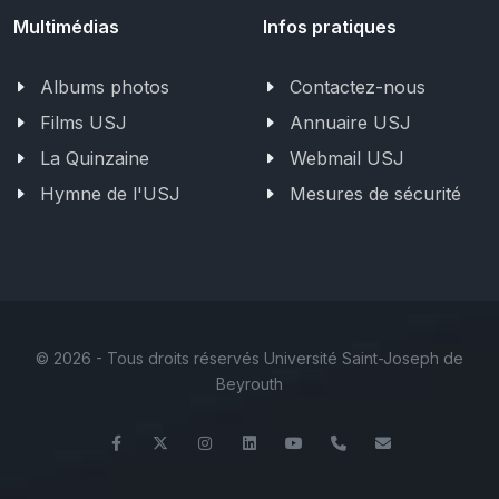
Multimédias
Infos pratiques
Albums photos
Contactez-nous
Films USJ
Annuaire USJ
La Quinzaine
Webmail USJ
Hymne de l'USJ
Mesures de sécurité
©
2026 - Tous droits réservés Université Saint-Joseph de
Beyrouth
Facebook
Twitter
Instagram
LinkedIn
YouTube
+961 (1) 421 579
fsedu@usj.